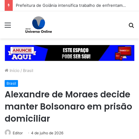
Prefeitura de Goiânia intensifica trabalho de enfrentamento da violência contra a mulher durante campanha Agosto Lilás
Menu
P
p
Início
/
Brasil
Brasil
Alexandre de Moraes decide
manter Bolsonaro em prisão
domiciliar
Editor
4 de julho de 2026