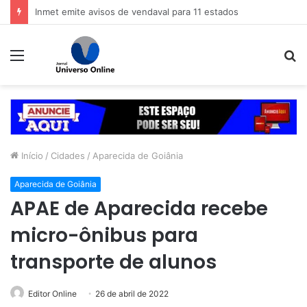
Veja dicas para economizar ao comprar o presente de Dia dos Pais
Menu
P
p
Início
/
Cidades
/
Aparecida de Goiânia
Aparecida de Goiânia
APAE de Aparecida recebe
micro-ônibus para
transporte de alunos
Editor Online
26 de abril de 2022