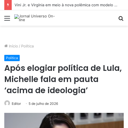
Vini Jr. e Virgínia em meio à nova polêmica com modelo não passa despercebida na web
Menu
P
p
Início
/
Política
Política
Após elogiar política de Lula,
Michelle fala em pauta
‘acima de ideologia’
Editor
5 de julho de 2026