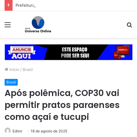
Prefeitura de Goiânia intensifica trabalho de enfrentamento da violência contra a mulher durante campanha Agosto Lilás
Menu
P
p
Início
/
Brasil
Brasil
Após polêmica, COP30 vai
permitir pratos paraenses
como açaí e tucupi
Editor
18 de agosto de 2025