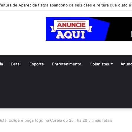
feitura de Aparecida flagra abandono de seis cães e reitera que o ato é 
ia
Brasil
Esporte
Entretenimento
Colunistas
Anunc
sta, colide e pega fogo na Coreia do Sul; há 28 vítimas fatais