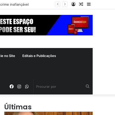
Entrar
Artigo
Barra
crime inafiançável
aleatório
Lateral
ie no Site
Editais e Publicações
Facebook
Instagram
WhatsApp
Procurar
por
Últimas