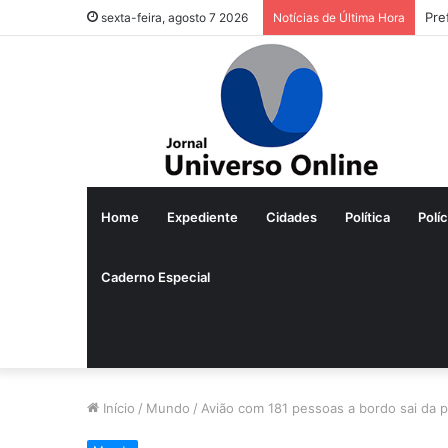
Pre
sexta-feira, agosto 7 2026
Notícias de Última Hora
Home
Expediente
Cidades
Política
Políc
Caderno Especial
Início
/
Mundo
/
Avião com 181 pessoas a bordo sai da pi