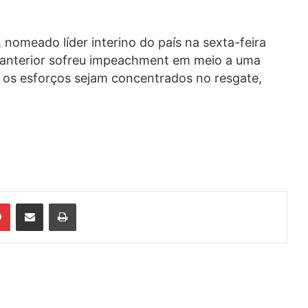
nomeado líder interino do país na sexta-feira
o anterior sofreu impeachment em meio a uma
s os esforços sejam concentrados no resgate,
din
Pinterest
Compartilhar via e-mail
Imprimir