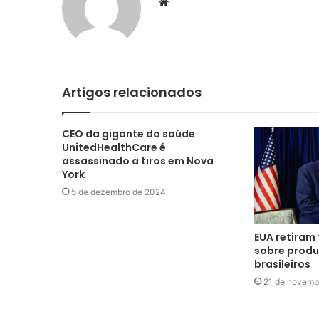
Website
Artigos relacionados
CEO da gigante da saúde
UnitedHealthCare é
assassinado a tiros em Nova
York
5 de dezembro de 2024
EUA retiram 
sobre produ
brasileiros
21 de novemb