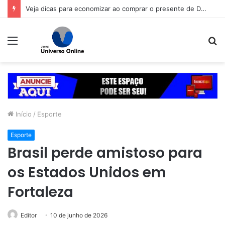
Veja dicas para economizar ao comprar o presente de Dia dos Pais
Menu
P
p
Início
/
Esporte
Esporte
Brasil perde amistoso para
os Estados Unidos em
Fortaleza
Editor
10 de junho de 2026