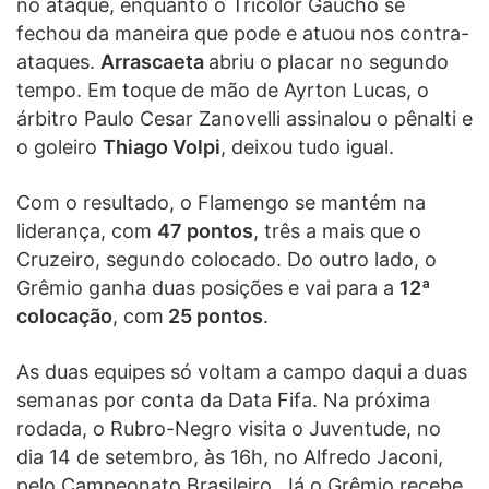
no ataque, enquanto o Tricolor Gaúcho se
fechou da maneira que pode e atuou nos contra-
ataques.
Arrascaeta
abriu o placar no segundo
tempo. Em toque de mão de Ayrton Lucas, o
árbitro Paulo Cesar Zanovelli assinalou o pênalti e
o goleiro
Thiago Volpi
, deixou tudo igual.
Com o resultado, o Flamengo se mantém na
liderança, com
47 pontos
, três a mais que o
Cruzeiro, segundo colocado. Do outro lado, o
Grêmio ganha duas posições e vai para a
12ª
colocação
, com
25 pontos
.
As duas equipes só voltam a campo daqui a duas
semanas por conta da Data Fifa. Na próxima
rodada, o Rubro-Negro visita o Juventude, no
dia 14 de setembro, às 16h, no Alfredo Jaconi,
pelo Campeonato Brasileiro. Já o Grêmio recebe