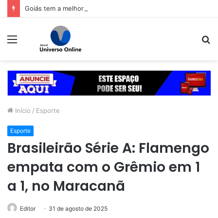
Goiás tem a melhor escola estadual de Ensino Médio do Brasil
Menu
P
p
Início
/
Esporte
Esporte
Brasileirão Série A: Flamengo
empata com o Grêmio em 1
a 1, no Maracanã
Editor
31 de agosto de 2025