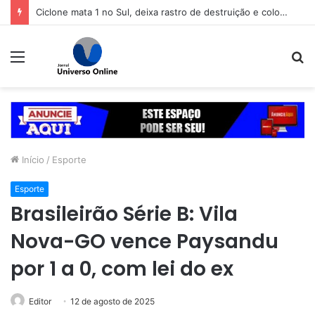
Ciclone mata 1 no Sul, deixa rastro de destruição e coloca 11 estados em alerta
Menu
P
p
Início
/
Esporte
Esporte
Brasileirão Série B: Vila
Nova-GO vence Paysandu
por 1 a 0, com lei do ex
Editor
12 de agosto de 2025