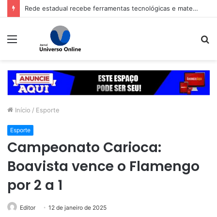
Rede estadual recebe ferramentas tecnológicas e materiais de apoio para o Enem
Menu
P
p
Início
/
Esporte
Esporte
Campeonato Carioca:
Boavista vence o Flamengo
por 2 a 1
Editor
12 de janeiro de 2025