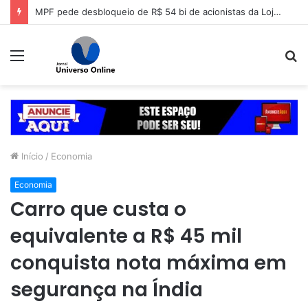
MPF pede desbloqueio de R$ 54 bi de acionistas da Lojas Americanas
Menu
P
p
Início
/
Economia
Economia
Carro que custa o
equivalente a R$ 45 mil
conquista nota máxima em
segurança na Índia