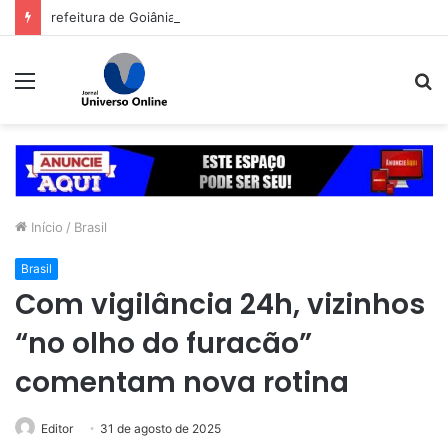
refeitura de Goiânia renova frota de veículos para ampliar eficiência dos serviços e reduzir custos com manutenção
Menu
P
p
Início
/
Brasil
Brasil
Com vigilância 24h, vizinhos
“no olho do furacão”
comentam nova rotina
Editor
31 de agosto de 2025