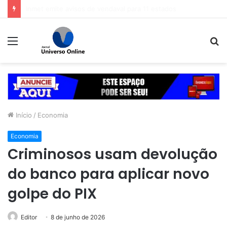
Veja dicas para economizar ao comprar o presente de Dia dos Pais
Menu
P
p
Início
/
Economia
Economia
Criminosos usam devolução
do banco para aplicar novo
golpe do PIX
Editor
8 de junho de 2026