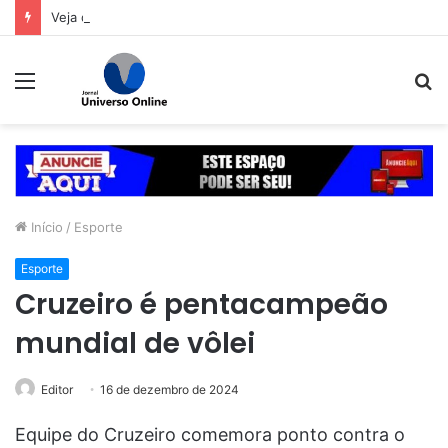
Veja dicas para economizar ao comprar o presente de Dia dos Pais
Menu
P
p
Início
/
Esporte
Esporte
Cruzeiro é pentacampeão
mundial de vôlei
Editor
16 de dezembro de 2024
Equipe do Cruzeiro comemora ponto contra o