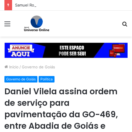
Samuel Rosa avalia paternidade renovada com duas bebês aos 60 anos: ‘Foi uma verdadeira revolução’
Menu
P
p
Início
/
Governo de Goiás
Governo de Goiás
Política
Daniel Vilela assina ordem
de serviço para
pavimentação da GO-469,
entre Abadia de Goiás e