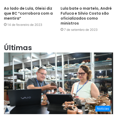
Ao lado de Lula, Gleisi diz
Lula bate o martelo, André
que BC “corrobora com a
Fufuca e Silvio Costa são
mentira”
oficializados como
ministros
14 de fevereiro de 2023
7 de setembro de 2023
Últimas
Notícias