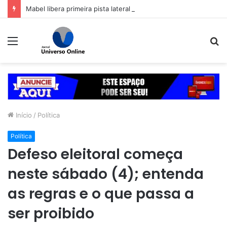
Mabel libera primeira pista lateral do viaduto da Leste-Oeste
Menu
P
p
Início
/
Política
Política
Defeso eleitoral começa
neste sábado (4); entenda
as regras e o que passa a
ser proibido