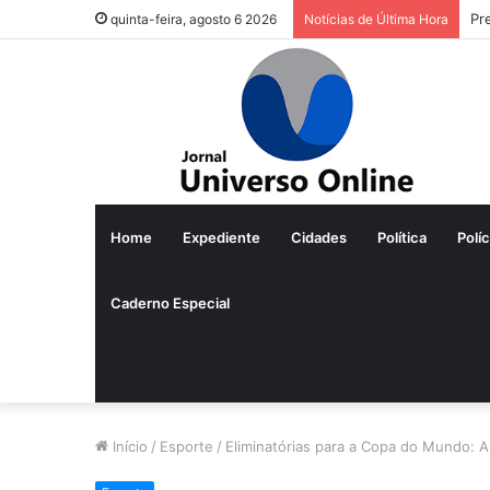
Pr
quinta-feira, agosto 6 2026
Notícias de Última Hora
Home
Expediente
Cidades
Política
Políc
Caderno Especial
Início
/
Esporte
/
Eliminatórias para a Copa do Mundo: A