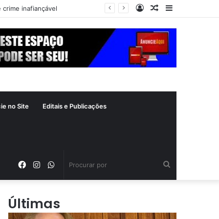
Entrar
Artigo
Barra
 crime inafiançável
aleatório
Lateral
ie no Site
Editais e Publicações
Facebook
Instagram
WhatsApp
Procurar
por
Últimas