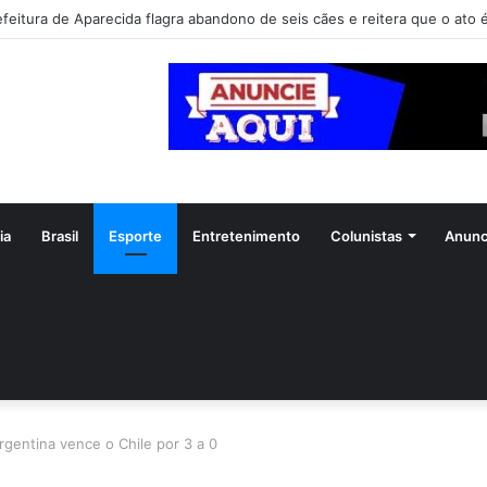
efeitura de Aparecida flagra abandono de seis cães e reitera que o ato é
ia
Brasil
Esporte
Entretenimento
Colunistas
Anunc
rgentina vence o Chile por 3 a 0