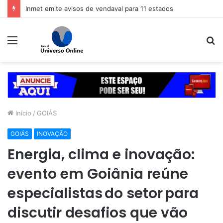
Veja dicas para economizar ao comprar o presente de Dia dos Pais
Menu
P
p
Início
/
GOIÁS
GOIÁS
INOVAÇÃO
Energia, clima e inovação:
evento em Goiânia reúne
especialistas do setor para
discutir desafios que vão