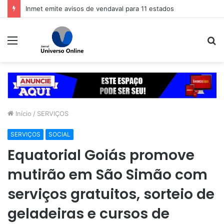
Veja dicas para economizar ao comprar o presente de Dia dos Pais
Menu
P
p
Início
/
SERVIÇOS
SERVIÇOS
SOCIAL
Equatorial Goiás promove
mutirão em São Simão com
serviços gratuitos, sorteio de
geladeiras e cursos de