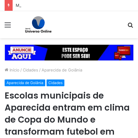
Mabel libera primeira pista lateral do viaduto da Leste-Oeste
Menu
P
p
Início
/
Cidades
/
Aparecida de Goiânia
Aparecida de Goiânia
Cidades
Escolas municipais de
Aparecida entram em clima
de Copa do Mundo e
transformam futebol em