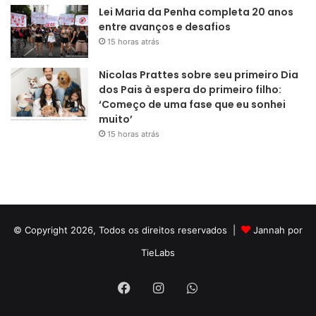
Lei Maria da Penha completa 20 anos
entre avanços e desafios
15 horas atrás
Nicolas Prattes sobre seu primeiro Dia
dos Pais à espera do primeiro filho:
‘Começo de uma fase que eu sonhei
muito’
15 horas atrás
© Copyright 2026, Todos os direitos reservados |
Jannah por
TieLabs
Facebook
Instagram
WhatsApp