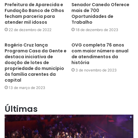
Prefeitura de Aparecida e
Senador Canedo Oferece
Fundação Banco de Olhos
mais de 700
fecham parceria para
Oportunidades de
atender mil idosos
Trabalho
22 de dezembro de 2022
18 de dezembro de 2023
Rogério Cruz lança
OVG completa 76 anos
Programa Casa da Gente e
com maior número anual
destaca iniciativa de
de atendimentos da
doação de lotes de
história
propriedade do município
3 de novembro de 2023
às família carentes da
capital
13 de março de 2023
Últimas