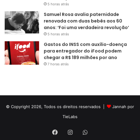
5 horas atrás
Samuel Rosa avalia paternidade
renovada com duas bebês aos 60
anos: ‘Foi uma verdadeira revolução’
5 horas atrás
Gastos do INSS com auxílio-doença
para entregador do iFood podem
chegar a R$ 189 milhões por ano
7 horas atrás
© Copyright 2026, Todos os direitos reservados |
Jannah por
TieLabs
Facebook
Instagram
WhatsApp