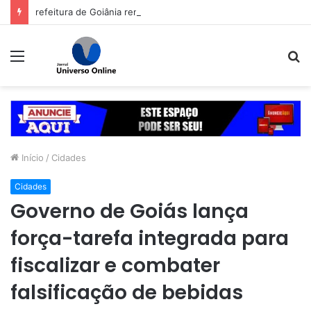
refeitura de Goiânia renova frota de veículos para ampliar eficiência dos serviços e reduzir custos com manutenção
Menu
P
p
Início
/
Cidades
Cidades
Governo de Goiás lança
força-tarefa integrada para
fiscalizar e combater
falsificação de bebidas