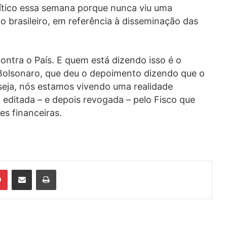
lítico essa semana porque nunca viu uma
 brasileiro, em referência à disseminação das
ontra o País. E quem está dizendo isso é o
 Bolsonaro, que deu o depoimento dizendo que o
seja, nós estamos vivendo uma realidade
a editada – e depois revogada – pelo Fisco que
s financeiras.
din
Pinterest
Compartilhar via e-mail
Imprimir