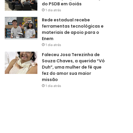
do PSDB em Goiás
1 dia atrás
Rede estadual recebe
ferramentas tecnológicas e
materiais de apoio para o
Enem
1 dia atrás
Faleceu Josa Terezinha de
Souza Chaves, a querida “Vó
Duh”, uma mulher de fé que
fez do amor sua maior
missão
1 dia atrás