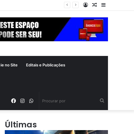
Entrar
Artigo
Barra
aleatório
Lateral
ie no Site
Editais e Publicações
Facebook
Instagram
WhatsApp
Procurar
por
Últimas