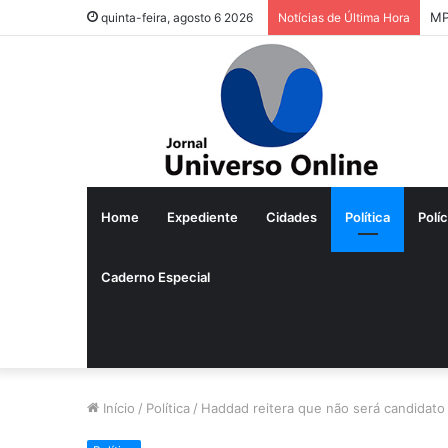
MP
quinta-feira, agosto 6 2026
Notícias de Última Hora
Home
Expediente
Cidades
Política
Políc
Caderno Especial
Início
/
Política
/
Haddad reitera que não será candidato