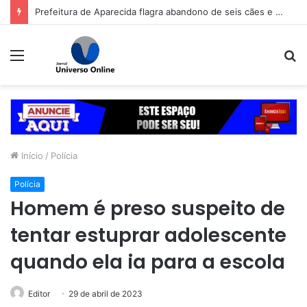
Prefeitura de Aparecida flagra abandono de seis cães e reitera que o ato é crime inafiançável
Menu
P
p
Início
/
Polícia
Polícia
Homem é preso suspeito de
tentar estuprar adolescente
quando ela ia para a escola
Editor
29 de abril de 2023