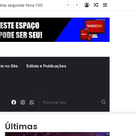
Entrar
Artigo
Barra
xima segunda-feira (10)
aleatório
Lateral
ie no Site
Editais e Publicações
Facebook
Instagram
WhatsApp
Procurar
por
Últimas