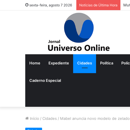
Mut
sexta-feira, agosto 7 2026
Notícias de Última Hora
Home
Expediente
Cidades
Política
Políc
Caderno Especial
Início
/
Cidades
/
Mabel anuncia novo modelo de zelador