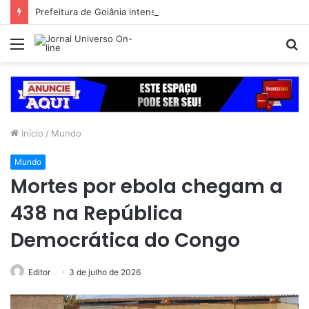
Prefeitura de Goiânia intensifica trabalho de enfrentamento da violência contra a mulher durante campanha Agosto Lilás
Menu
P
p
Início
/
Mundo
Mundo
Mortes por ebola chegam a
438 na República
Democrática do Congo
Editor
3 de julho de 2026