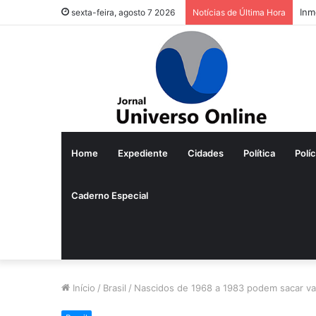
Inm
sexta-feira, agosto 7 2026
Notícias de Última Hora
Home
Expediente
Cidades
Política
Políc
Caderno Especial
Início
/
Brasil
/
Nascidos de 1968 a 1983 podem sacar va