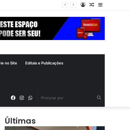
Entrar
Artigo
Barra
aleatório
Lateral
ie no Site
Editais e Publicações
Facebook
Instagram
WhatsApp
Procurar
por
Últimas