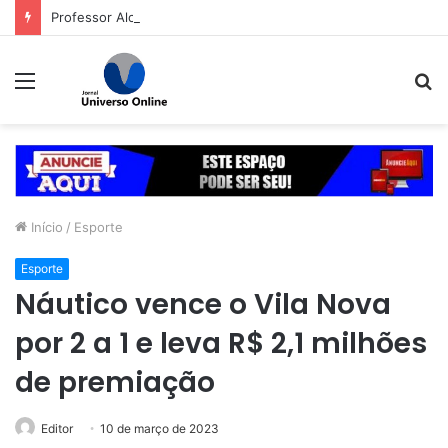
Professor Alcides intensifica mobilização para convenção do PSDB em Goiás
Menu
P
p
Início
/
Esporte
Esporte
Náutico vence o Vila Nova
por 2 a 1 e leva R$ 2,1 milhões
de premiação
Editor
10 de março de 2023