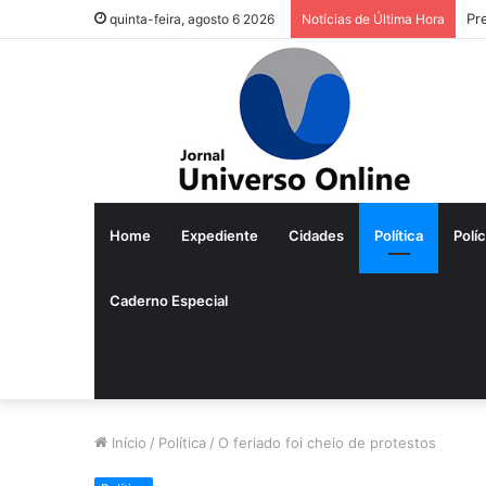
Pr
quinta-feira, agosto 6 2026
Notícias de Última Hora
Home
Expediente
Cidades
Política
Políc
Caderno Especial
Início
/
Política
/
O feriado foi cheio de protestos