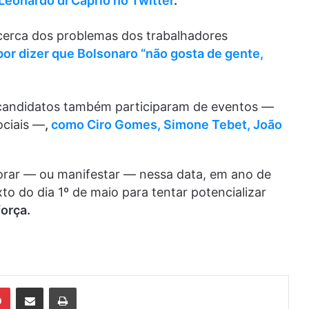
Leonardo di Caprio no Twitter
.
cerca dos problemas dos trabalhadores
or dizer que Bolsonaro “não gosta de gente,
-candidatos também participaram de eventos —
ociais —
,
como Ciro Gomes, Simone Tebet, João
rar — ou manifestar — nessa data, em ano de
to do dia 1º de maio para tentar potencializar
orça.
din
Pinterest
Compartilhar via e-mail
Imprimir