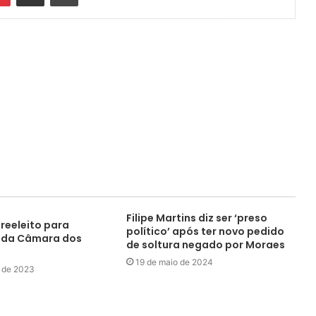
Filipe Martins diz ser ‘preso
 reeleito para
político’ após ter novo pedido
a da Câmara dos
de soltura negado por Moraes
19 de maio de 2024
o de 2023