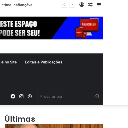
Entrar
Artigo
Barra
 crime inafiançável
aleatório
Lateral
ie no Site
Editais e Publicações
Facebook
Instagram
WhatsApp
Procurar
por
Últimas