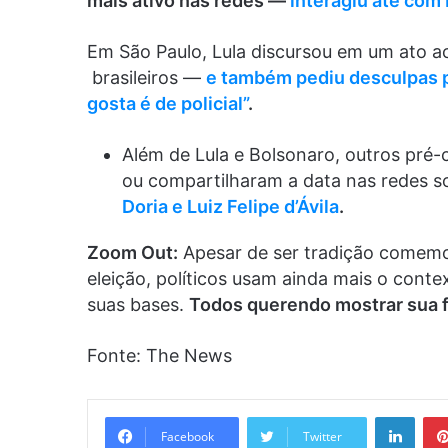
mais ativo nas redes —
interagiu até com 
Em São Paulo, Lula discursou em um ato a
brasileiros —
e também pediu desculpas p
gosta é de policial”
.
Além de Lula e Bolsonaro, outros pré
ou compartilharam a data nas redes s
Doria e Luiz Felipe d’Ávila
.
Zoom Out:
Apesar de ser tradição comemo
eleição, políticos usam ainda mais o contex
suas bases.
Todos querendo mostrar sua f
Fonte: The News
Linke
Facebook
Twitter