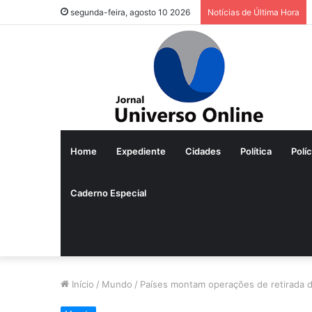
segunda-feira, agosto 10 2026
Notícias de Última Hora
Home
Expediente
Cidades
Política
Políc
Caderno Especial
Início
/
Mundo
/
Países montam operações de retirada de