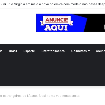
Vini Jr. e Virgínia em meio à nova polêmica com modelo não passa de
ia
Brasil
Esporte
Entretenimento
Colunistas
Anunc
 estrangeiros do Líbano, Brasil tenta voo nesta sexta