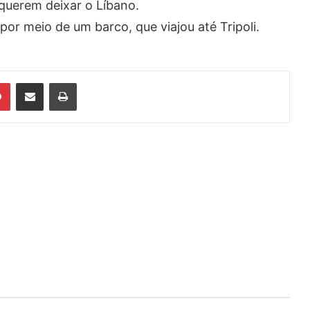
 querem deixar o Líbano.
por meio de um barco, que viajou até Tripoli.
din
Pinterest
Compartilhar via e-mail
Imprimir