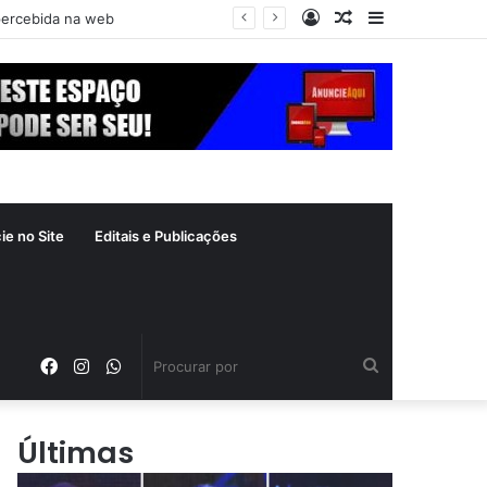
Entrar
Artigo
Barra
spercebida na web
aleatório
Lateral
ie no Site
Editais e Publicações
Facebook
Instagram
WhatsApp
Procurar
por
Últimas