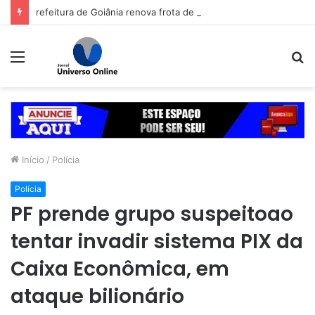
refeitura de Goiânia renova frota de veículos para ampliar eficiência dos serviços e reduzir custos com manutenção
Menu
P
p
Início
/
Polícia
Polícia
PF prende grupo suspeitoao
tentar invadir sistema PIX da
Caixa Econômica, em
ataque bilionário