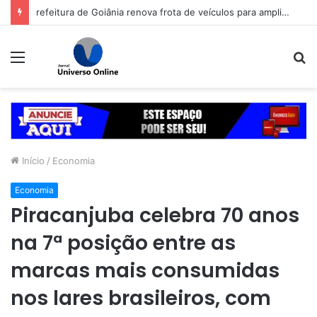
refeitura de Goiânia renova frota de veículos para ampliar eficiência dos serviços e reduzir custos com manutenção
Menu
P
p
Início
/
Economia
Economia
Piracanjuba celebra 70 anos
na 7ª posição entre as
marcas mais consumidas
nos lares brasileiros, com