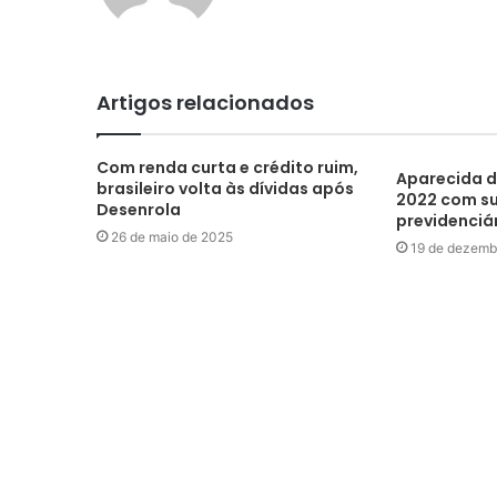
Artigos relacionados
Com renda curta e crédito ruim,
Aparecida d
brasileiro volta às dívidas após
2022 com su
Desenrola
previdenciá
26 de maio de 2025
19 de dezemb