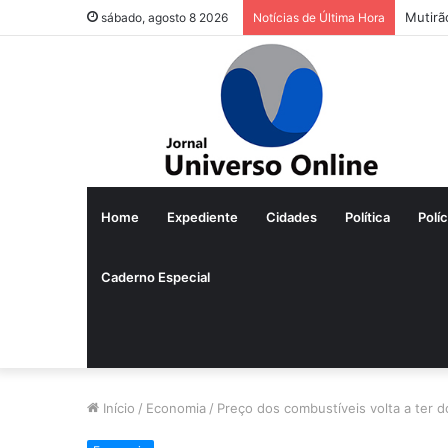
Mutirã
sábado, agosto 8 2026
Notícias de Última Hora
Home
Expediente
Cidades
Política
Políc
Caderno Especial
Início
/
Economia
/
Preço dos combustíveis volta a ter d