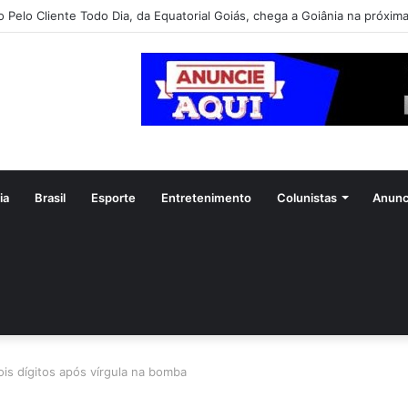
o Pelo Cliente Todo Dia, da Equatorial Goiás, chega a Goiânia na próxim
ia
Brasil
Esporte
Entretenimento
Colunistas
Anunc
ois dígitos após vírgula na bomba