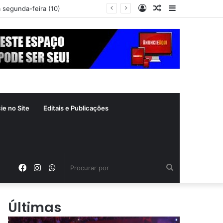
Entrar
Artigo
Barra
a segunda-feira (10)
aleatório
Lateral
ie no Site
Editais e Publicações
Facebook
Instagram
WhatsApp
Procurar
por
Últimas