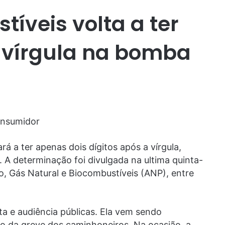
íveis volta a ter
s vírgula na bomba
onsumidor
á a ter apenas dois dígitos após a vírgula,
 A determinação foi divulgada na ultima quinta-
eo, Gás Natural e Biocombustíveis (ANP), entre
a e audiência públicas. Ela vem sendo
io da greve dos caminhoneiros. Na ocasião, a