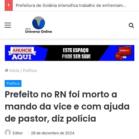
Prefeitura de Goiânia intensifica trabalho de enfrentamento da violência contra a mulher durante campanha Agosto Lilás
Menu
P
p
Início
/
Política
Política
Prefeito no RN foi morto a
mando da vice e com ajuda
de pastor, diz polícia
Editor
28 de dezembro de 2024