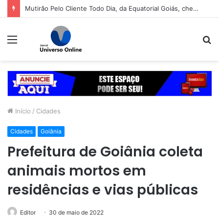
Mutirão Pelo Cliente Todo Dia, da Equatorial Goiás, chega a Goiânia na próxima segunda-feira (10)
Menu
P
p
Início
/
Cidades
Cidades
Goiânia
Prefeitura de Goiânia coleta
animais mortos em
residências e vias públicas
Editor
30 de maio de 2022