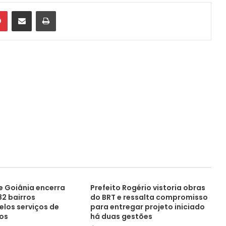
din
Pinterest
Compartilhar via e-mail
Imprimir
de Goiânia encerra
Prefeito Rogério vistoria obras
2 bairros
do BRT e ressalta compromisso
elos serviços de
para entregar projeto iniciado
os
há duas gestões