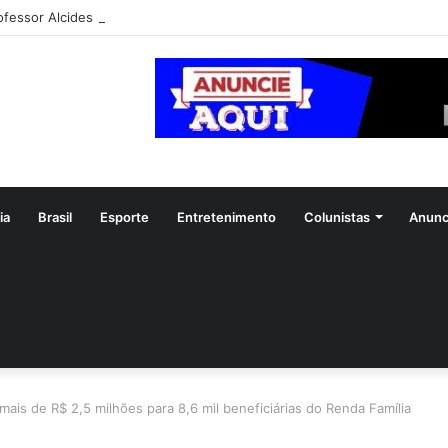
ofessor Alcides intensifica mobilização para convenção do PSDB em Goi
ia
Brasil
Esporte
Entretenimento
Colunistas
Anunc
 mais de R$ 2,5 milhões para 8,6 mil beneficiárias do Renda Família