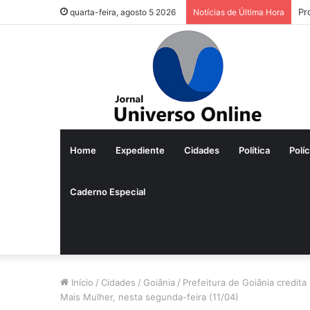
Pr
quarta-feira, agosto 5 2026
Notícias de Última Hora
Home
Expediente
Cidades
Política
Políc
Caderno Especial
Início
/
Cidades
/
Goiânia
/
Prefeitura de Goiânia credita
Mais Mulher, nesta segunda-feira (11/04)