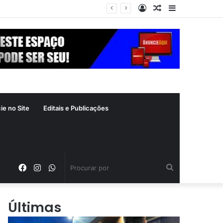
Entrar
Artigo
Barra
ás
aleatório
Lateral
ie no Site
Editais e Publicações
Facebook
Instagram
WhatsApp
Procurar
por
Últimas