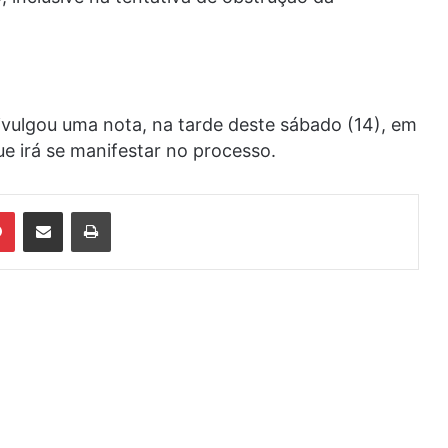
ivulgou uma nota, na tarde deste sábado (14), em
e irá se manifestar no processo.
din
Pinterest
Compartilhar via e-mail
Imprimir