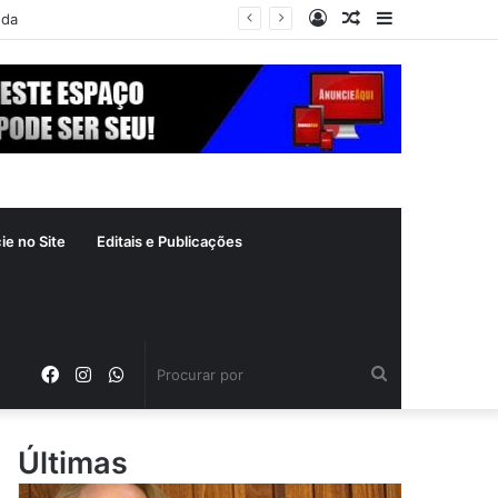
Entrar
Artigo
Barra
nda
aleatório
Lateral
ie no Site
Editais e Publicações
Facebook
Instagram
WhatsApp
Procurar
por
Últimas