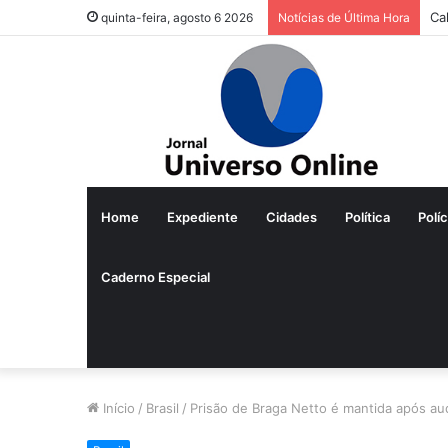
Ca
quinta-feira, agosto 6 2026
Notícias de Última Hora
Home
Expediente
Cidades
Política
Políc
Caderno Especial
Início
/
Brasil
/
Prisão de Braga Netto é mantida após au