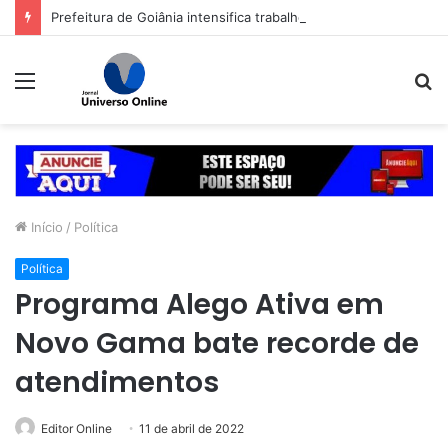
Prefeitura de Goiânia intensifica trabalho de enfrentamento da violência contra a mulher durante campanha Agosto Lilás
Menu
P
p
Início
/
Política
Política
Programa Alego Ativa em
Novo Gama bate recorde de
atendimentos
Editor Online
11 de abril de 2022