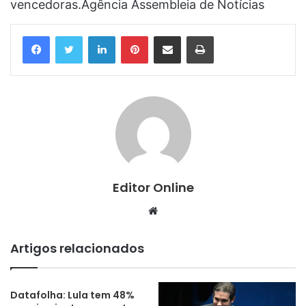
vencedoras.Agência Assembleia de Notícias
Linkedin
Pinterest
Compartilhar via e-mail
Imprimir
Editor Online
Website
Artigos relacionados
Datafolha: Lula tem 48%