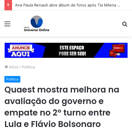
Esrreia de Panda no evento marcou a segunda noite do Aparecida é Show, que seguiu no sábado (8) com shows da dupla Cleber & Cauan e da equipe Deboxe
Menu
P
p
Início
/
Política
Política
Quaest mostra melhora na
avaliação do governo e
empate no 2º turno entre
Lula e Flávio Bolsonaro