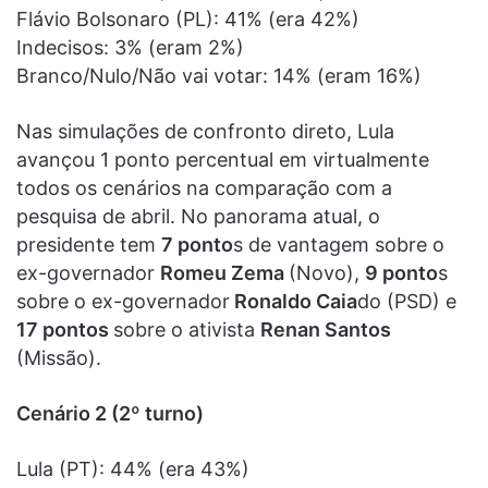
Flávio Bolsonaro (PL): 41% (era 42%)
Indecisos: 3% (eram 2%)
Branco/Nulo/Não vai votar: 14% (eram 16%)
Nas simulações de confronto direto, Lula
avançou 1 ponto percentual em virtualmente
todos os cenários na comparação com a
pesquisa de abril. No panorama atual, o
presidente tem
7 ponto
s de vantagem sobre o
ex-governador
Romeu Zema
(Novo),
9 ponto
s
sobre o ex-governador
Ronaldo Caia
do (PSD) e
17 pontos
sobre o ativista
Renan Santos
(Missão).
Cenário 2 (2º turno)
Lula (PT): 44% (era 43%)