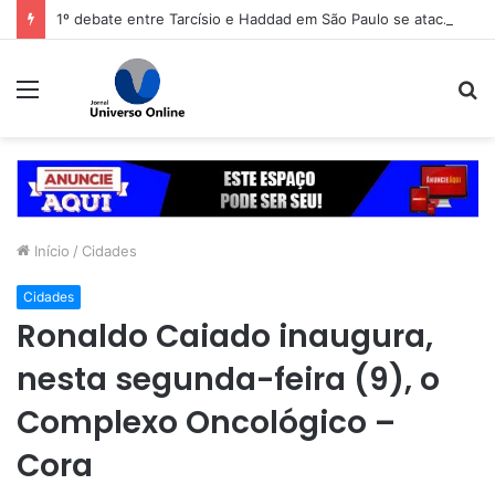
1º debate entre Tarcísio e Haddad em São Paulo se atacam sobre segurança
Menu
P
p
Início
/
Cidades
Cidades
Ronaldo Caiado inaugura,
nesta segunda-feira (9), o
Complexo Oncológico –
Cora