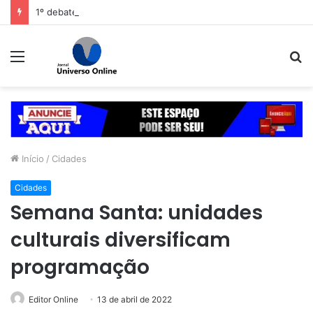
1º debate entre Tarcísio e Haddad em São Paulo se atacam sobre segurança
Menu
P
p
Início
/
Cidades
Cidades
Semana Santa: unidades
culturais diversificam
programação
Editor Online
13 de abril de 2022