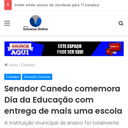
Veja dicas para economizar ao comprar o presente de Dia dos Pais
Menu
P
p
Início
/
Cidades
Cidades
Senador Canedo
Senador Canedo comemora
Dia da Educação com
entrega de mais uma escola
A instituição municipal de ensino foi totalmente