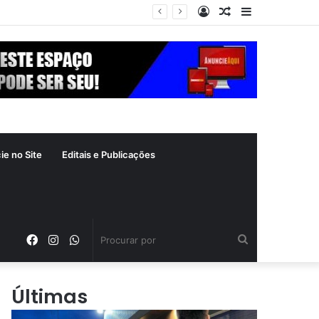
Entrar
Artigo
Barra
ás
aleatório
Lateral
ie no Site
Editais e Publicações
Facebook
Instagram
WhatsApp
Procurar
por
Últimas