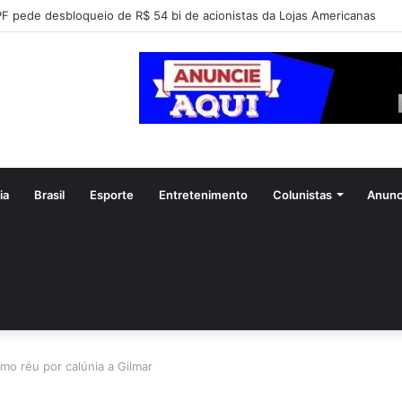
ofessor Alcides intensifica mobilização para convenção do PSDB em Goi
ia
Brasil
Esporte
Entretenimento
Colunistas
Anunc
mo réu por calúnia a Gilmar