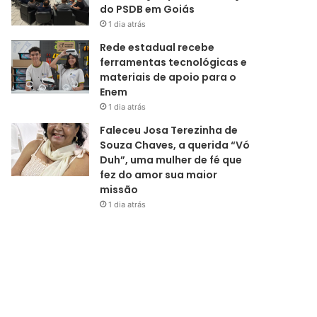
do PSDB em Goiás
1 dia atrás
Rede estadual recebe
ferramentas tecnológicas e
materiais de apoio para o
Enem
1 dia atrás
Faleceu Josa Terezinha de
Souza Chaves, a querida “Vó
Duh”, uma mulher de fé que
fez do amor sua maior
missão
1 dia atrás