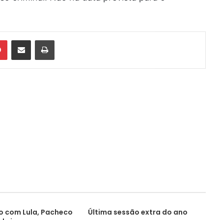
din
Pinterest
Compartilhar via e-mail
Imprimir
o com Lula, Pacheco
Última sessão extra do ano