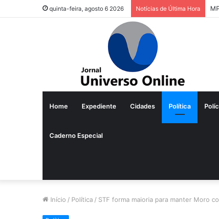
Pr
quinta-feira, agosto 6 2026
Notícias de Última Hora
Home
Expediente
Cidades
Política
Políc
Caderno Especial
Início
/
Política
/
STF forma maioria para manter Moro co