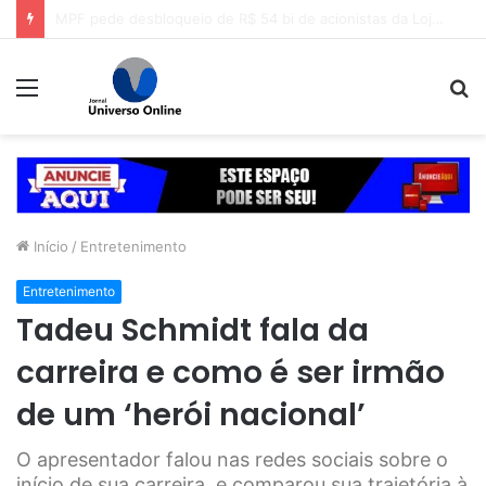
Professor Alcides intensifica mobilização para convenção do PSDB em Goiás
Menu
P
p
Início
/
Entretenimento
Entretenimento
Tadeu Schmidt fala da
carreira e como é ser irmão
de um ‘herói nacional’
O apresentador falou nas redes sociais sobre o
início de sua carreira, e comparou sua trajetória à