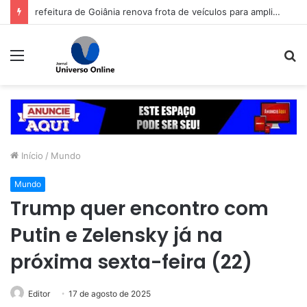
Samuel Rosa avalia paternidade renovada com duas bebês aos 60 anos: ‘Foi uma verdadeira revolução’
Menu
P
p
Início
/
Mundo
Mundo
Trump quer encontro com
Putin e Zelensky já na
próxima sexta-feira (22)
Editor
17 de agosto de 2025