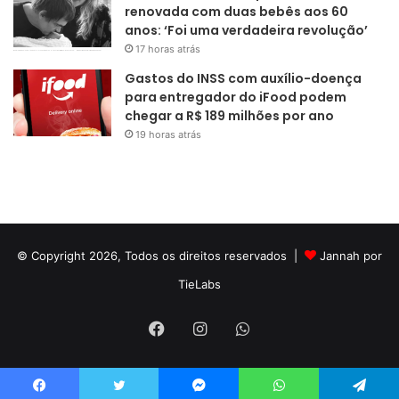
renovada com duas bebês aos 60
anos: ‘Foi uma verdadeira revolução’
17 horas atrás
Gastos do INSS com auxílio-doença
para entregador do iFood podem
chegar a R$ 189 milhões por ano
19 horas atrás
© Copyright 2026, Todos os direitos reservados |
Jannah por
TieLabs
Facebook
Instagram
WhatsApp