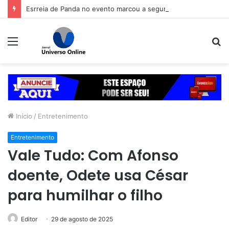
Esrreia de Panda no evento marcou a segunda noite do Aparecida é Show, que seguiu no sábado (8) com shows da dupla Cleber & Cauan e da equipe Deboxe
Menu
P
p
Início
/
Entretenimento
Entretenimento
Vale Tudo: Com Afonso
doente, Odete usa César
para humilhar o filho
Editor
29 de agosto de 2025