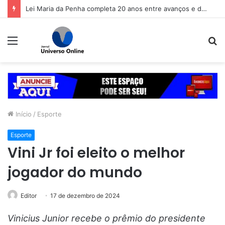
Lei Maria da Penha completa 20 anos entre avanços e desafios
Menu
P
p
Início
/
Esporte
Esporte
Vini Jr foi eleito o melhor
jogador do mundo
Editor
17 de dezembro de 2024
Vinicius Junior recebe o prêmio do presidente