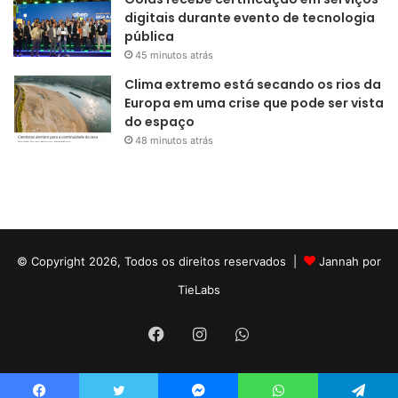
digitais durante evento de tecnologia
pública
45 minutos atrás
Clima extremo está secando os rios da
Europa em uma crise que pode ser vista
do espaço
48 minutos atrás
© Copyright 2026, Todos os direitos reservados |
Jannah por
TieLabs
Facebook
Instagram
WhatsApp