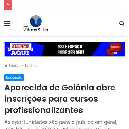
Prefeitura de Goiânia intensifica trabalho de enfrentamento da violência contra a mulher durante campanha Agosto Lilás
Menu
P
p
Início
/
Educação
Educação
Aparecida de Goiânia abre
inscrições para cursos
profissionalizantes
As oportunidades são para o público em geral,
mas terão preferência mulheres que sofrem