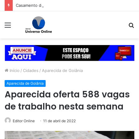
Casamento de Davi Brito e Emilly Araújo terá festa de R$ 2 milhões em Salvador
Menu
P
p
Início
/
Cidades
/
Aparecida de Goiânia
Aparecida de Goiânia
Aparecida oferta 588 vagas
de trabalho nesta semana
Editor Online
11 de abril de 2022