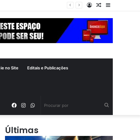
Entrar
Artigo
Barra
aleatório
Lateral
ie no Site
Editais e Publicações
Facebook
Instagram
WhatsApp
Procurar
por
Últimas