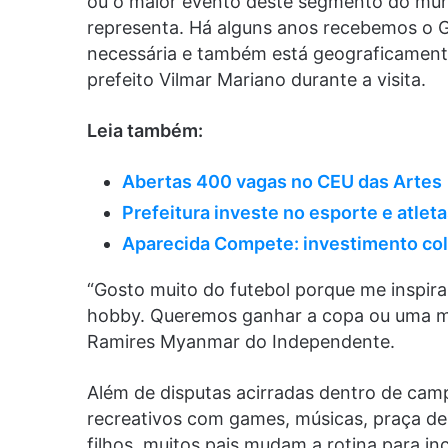
ou o maior evento deste segmento do mun
representa. Há alguns anos recebemos o G
necessária e também está geograficamente
prefeito Vilmar Mariano durante a visita.
Leia também:
Abertas 400 vagas no CEU das Artes
Prefeitura investe no esporte e atlet
Aparecida Compete: investimento col
“Gosto muito do futebol porque me inspir
hobby. Queremos ganhar a copa ou uma me
Ramires Myanmar do Independente.
Além de disputas acirradas dentro de cam
recreativos com games, músicas, praça de
filhos, muitos pais mudam a rotina para in