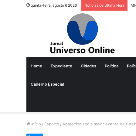
MP
quinta-feira, agosto 6 2026
Notícias de Última Hora
Home
Expediente
Cidades
Política
Políc
Caderno Especial
Início
/
Esporte
/
Aparecida sedia maior evento de futeb