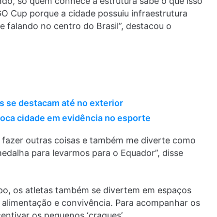
do, só quem conhece a estrutura sabe o que isso
O Cup porque a cidade possuiu infraestrutura
 falando no centro do Brasil”, destacou o
as se destacam até no exterior
oca cidade em evidência no esporte
a fazer outras coisas e também me diverte como
dalha para levarmos para o Equador”, disse
po, os atletas também se divertem em espaços
 alimentação e convivência. Para acompanhar os
centivar os pequenos ‘craques’.