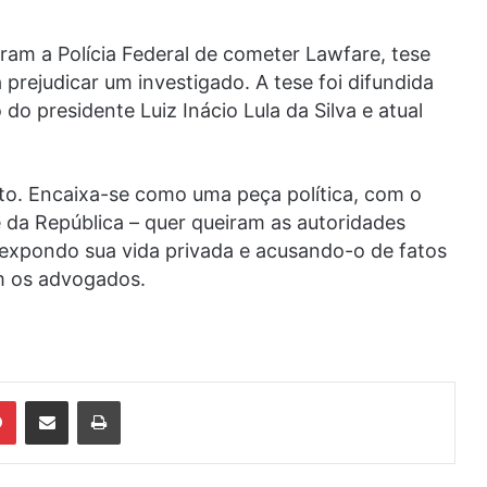
am a Polícia Federal de cometer Lawfare, tese
 prejudicar um investigado. A tese foi difundida
do presidente Luiz Inácio Lula da Silva e atual
anto. Encaixa-se como uma peça política, com o
 da República – quer queiram as autoridades
 – expondo sua vida privada e acusando-o de fatos
m os advogados.
din
Pinterest
Compartilhar via e-mail
Imprimir