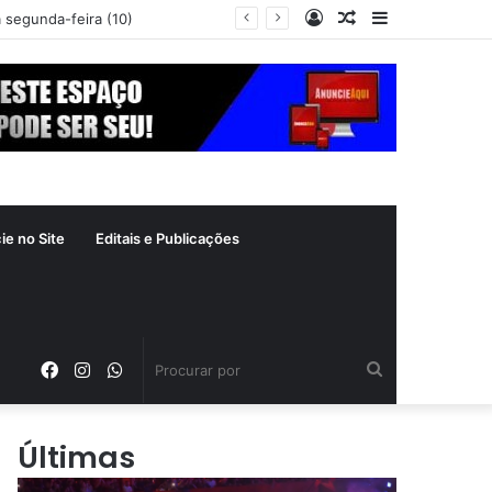
Entrar
Artigo
Barra
a segunda-feira (10)
aleatório
Lateral
ie no Site
Editais e Publicações
Facebook
Instagram
WhatsApp
Procurar
por
Últimas