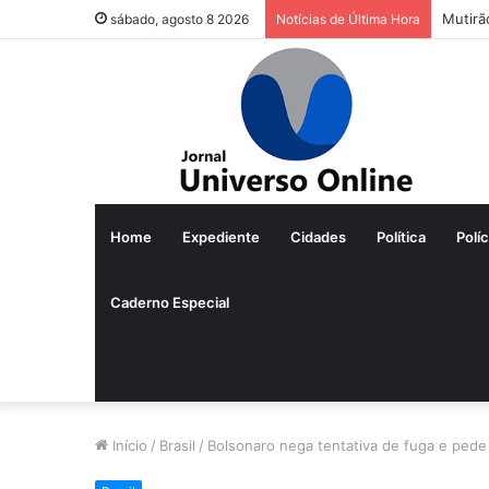
Mutirã
sábado, agosto 8 2026
Notícias de Última Hora
Home
Expediente
Cidades
Política
Políc
Caderno Especial
Início
/
Brasil
/
Bolsonaro nega tentativa de fuga e pede 