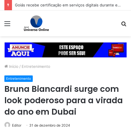
Goiás recebe certificação em serviços digitais durante evento de tecnologia pública
Menu
P
p
Início
/
Entretenimento
Entretenimento
Bruna Biancardi surge com
look poderoso para a virada
do ano em Dubai
Editor
31 de dezembro de 2024