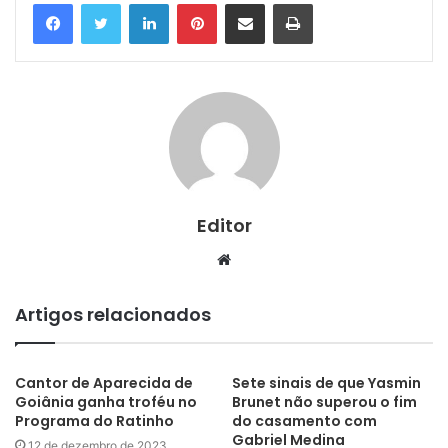
Linkedin
Pinterest
Compartilhar via e-mail
Imprimir
Editor
Website
Artigos relacionados
Cantor de Aparecida de
Sete sinais de que Yasmin
Goiânia ganha troféu no
Brunet não superou o fim
Programa do Ratinho
do casamento com
Gabriel Medina
12 de dezembro de 2023